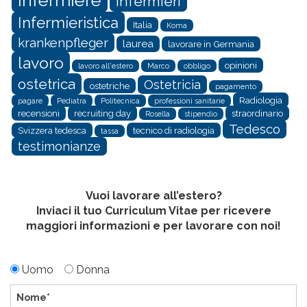
infermieri
Infermieristica
Italia
Koma
krankenpfleger
laurea
lavorare in Germania
lavoro
opinioni
lavoro all'estero
Marco
obbligo
ostetrica
Ostetricia
ostetriche
pagamento
Radiologia
pagare
Pediatra
Politecnica
professioni sanitarie
recensioni
recruiting day
straordinario
Rosella
stipendio
Tedesco
Svizzera tedesca
tecnico di radiologia
tassa
testimonianze
Vuoi lavorare all’estero?
Inviaci il tuo Curriculum Vitae per ricevere
maggiori informazioni e per lavorare con noi!
Uomo
Donna