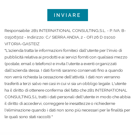
Responsabile: 2B1 INTERNATIONAL CONSULTING,S.L. - P. IVA: B-
01506302 - Indirizzo: C/ SIERRA ANDIA, 2 - OFI 26 D 01010
VITORIA-GASTEIZ
"L'azienda tratta le informazioni forniteci dall'utente per l'invio di
pubblicità relativa ai prodotti e ai servizi forniti con qualsiasi mezzo
(postale, email o telefono) e invita l'utente a eventi organizzati
dall'azienda stessa. I dati forniti saranno conservati fino a quando
non verrà richiesta la cessazione dell'attività. I dati non verranno
trasferiti a terzi salvo nei casi in cui vi sia un obbligo legale. L'utente
ha il diritto di ottenere conferma del fatto che 2B1 INTERNATIONAL
CONSULTING,S.L tratti i dati personali dell'utente in modo che abbia
il diritto di accedervi, correggere le inesattezze o richiederne
l'eliminazione quando i dati non sono più necessari per le finalità per
le quali sono stati raccolti "