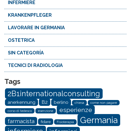
INFERMIERE
KRANKENPFLEGER
LAVORARE IN GERMANIA
OSTETRICA
SIN CATEGORÍA
TECNICI DI RADIOLOGIA
Tags
2B1internationalconsulting
B2
anerkennung
berlino
chiesa
come non pagare
esperienze
corso di tedesco
esenzione
Germania
farmacista
fidare
Fisioterapia
infermiere