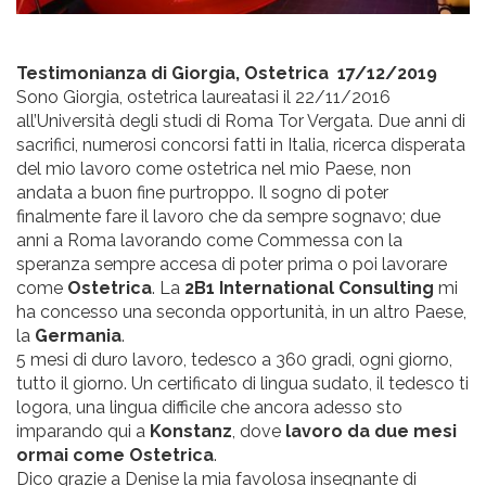
Testimonianza di Giorgia, Ostetrica 17/12/2019
Sono Giorgia, ostetrica laureatasi il 22/11/2016
all’Università degli studi di Roma Tor Vergata. Due anni di
sacrifici, numerosi concorsi fatti in Italia, ricerca disperata
del mio lavoro come ostetrica nel mio Paese, non
andata a buon fine purtroppo. Il sogno di poter
finalmente fare il lavoro che da sempre sognavo; due
anni a Roma lavorando come Commessa con la
speranza sempre accesa di poter prima o poi lavorare
come
Ostetrica
. La
2B1 International Consulting
mi
ha concesso una seconda opportunità, in un altro Paese,
la
Germania
.
5 mesi di duro lavoro, tedesco a 360 gradi, ogni giorno,
tutto il giorno. Un certificato di lingua sudato, il tedesco ti
logora, una lingua difficile che ancora adesso sto
imparando qui a
Konstanz
, dove
lavoro da due mesi
ormai come Ostetrica
.
Dico grazie a Denise la mia favolosa insegnante di