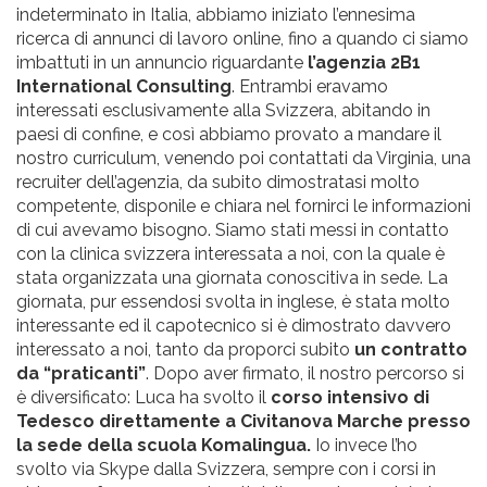
indeterminato in Italia, abbiamo iniziato l’ennesima
ricerca di annunci di lavoro online, fino a quando ci siamo
imbattuti in un annuncio riguardante
l’agenzia 2B1
International Consulting
. Entrambi eravamo
interessati esclusivamente alla Svizzera, abitando in
paesi di confine, e così abbiamo provato a mandare il
nostro curriculum, venendo poi contattati da Virginia, una
recruiter dell’agenzia, da subito dimostratasi molto
competente, disponile e chiara nel fornirci le informazioni
di cui avevamo bisogno. Siamo stati messi in contatto
con la clinica svizzera interessata a noi, con la quale è
stata organizzata una giornata conoscitiva in sede. La
giornata, pur essendosi svolta in inglese, è stata molto
interessante ed il capotecnico si è dimostrato davvero
interessato a noi, tanto da proporci subito
un contratto
da “praticanti”
. Dopo aver firmato, il nostro percorso si
è diversificato: Luca ha svolto il
corso intensivo di
Tedesco direttamente a Civitanova Marche presso
la sede della scuola Komalingua.
Io invece l’ho
svolto via Skype dalla Svizzera, sempre con i corsi in