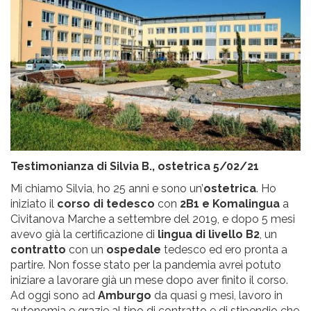
Testimonianza di Silvia B., ostetrica 5/02/21
Mi chiamo Silvia, ho 25 anni e sono un’
ostetrica
. Ho
iniziato il
corso di tedesco
con
2B1 e Komalingua
a
Civitanova Marche a settembre del 2019, e dopo 5 mesi
avevo già la certificazione di
lingua di livello B2
, un
contratto
con un
ospedale
tedesco ed ero pronta a
partire. Non fosse stato per la pandemia avrei potuto
iniziare a lavorare già un mese dopo aver finito il corso.
Ad oggi sono ad
Amburgo
da quasi 9 mesi, lavoro in
autonomia e grazie al tipo di contratto e di stipendio che