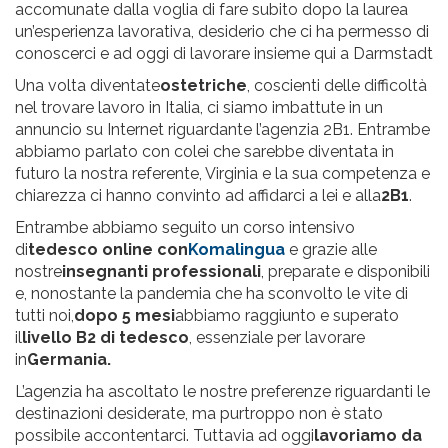
accomunate dalla voglia di fare subito dopo la laurea
un’esperienza lavorativa, desiderio che ci ha permesso di
conoscerci e ad oggi di lavorare insieme qui a Darmstadt
Una volta diventate
ostetriche
, coscienti delle difficoltà
nel trovare lavoro in Italia, ci siamo imbattute in un
annuncio su Internet riguardante l’agenzia 2B1. Entrambe
abbiamo parlato con colei che sarebbe diventata in
futuro la nostra referente, Virginia e la sua competenza e
chiarezza ci hanno convinto ad affidarci a lei e alla
2B1
.
Entrambe abbiamo seguito un corso intensivo
di
tedesco online con
Komalingua
e grazie alle
nostre
insegnanti professionali
, preparate e disponibili
e, nonostante la pandemia che ha sconvolto le vite di
tutti noi,
dopo 5 mesi
abbiamo raggiunto e superato
il
livello B2 di tedesco
, essenziale per lavorare
in
Germania.
L’agenzia ha ascoltato le nostre preferenze riguardanti le
destinazioni desiderate, ma purtroppo non è stato
possibile accontentarci. Tuttavia ad oggi
lavoriamo da