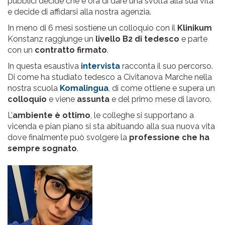
pubblici decide che è ora di dare una svolta alla sua vita
e decide di affidarsi alla nostra agenzia.
In meno di 6 mesi sostiene un colloquio con il
Klinikum
Konstanz raggiunge un
livello B2 di tedesco
e parte
con un
contratto firmato
.
In questa esaustiva
intervista
racconta il suo percorso.
Di come ha studiato tedesco a Civitanova Marche nella
nostra scuola
Komalingua
, di come ottiene e supera un
colloquio
e viene
assunta
e del primo mese di lavoro.
L’
ambiente è ottimo
, le colleghe si supportano a
vicenda e pian piano si sta abituando alla sua nuova vita
dove finalmente può svolgere la
professione che ha
sempre sognato
.