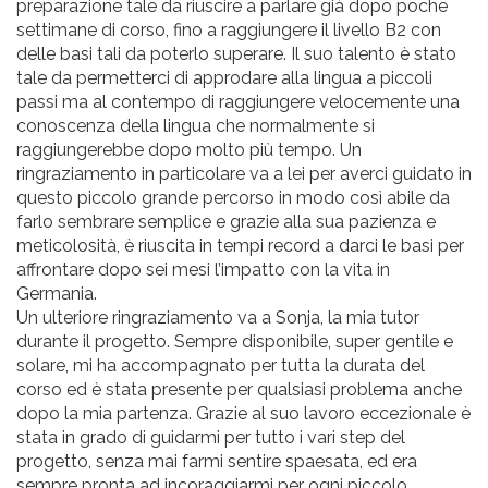
preparazione tale da riuscire a parlare già dopo poche
settimane di corso, fino a raggiungere il livello B2 con
delle basi tali da poterlo superare. Il suo talento è stato
tale da permetterci di approdare alla lingua a piccoli
passi ma al contempo di raggiungere velocemente una
conoscenza della lingua che normalmente si
raggiungerebbe dopo molto più tempo. Un
ringraziamento in particolare va a lei per averci guidato in
questo piccolo grande percorso in modo così abile da
farlo sembrare semplice e grazie alla sua pazienza e
meticolosità, è riuscita in tempi record a darci le basi per
affrontare dopo sei mesi l’impatto con la vita in
Germania.
Un ulteriore ringraziamento va a Sonja, la mia tutor
durante il progetto. Sempre disponibile, super gentile e
solare, mi ha accompagnato per tutta la durata del
corso ed è stata presente per qualsiasi problema anche
dopo la mia partenza. Grazie al suo lavoro eccezionale è
stata in grado di guidarmi per tutto i vari step del
progetto, senza mai farmi sentire spaesata, ed era
sempre pronta ad incoraggiarmi per ogni piccolo