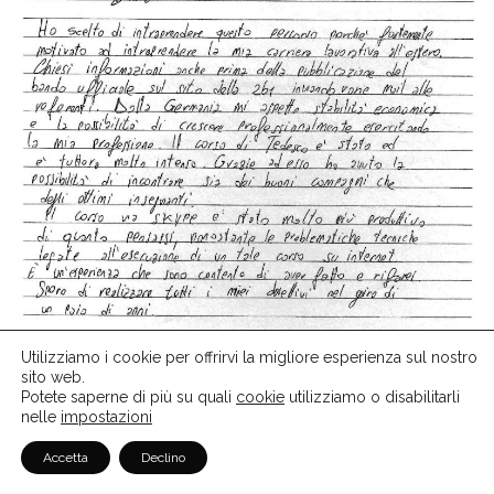
Testimonianza di Claudio, Ortottista
Utilizziamo i cookie per offrirvi la migliore esperienza sul nostro
sito web.
Potete saperne di più su quali
cookie
utilizziamo o disabilitarli
<<Ho scelto Voi della 2B1 perché, detto sinceramente, ho
nelle
impostazioni
sentito anche altre agenzie di recruiting nei mesi scorsi
Accetta
Declino
ma nessuna mi ha mai convinta totalmente e rimanevo
sempre un pò titubante perché facevano colloqui via