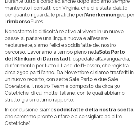
Durante tutto il corso ed anche dopo abbiamo sempre
mantenuto i contatti con Virginia, che ci è stata d’aiuto
per quanto riguarda le pratiche per
l’Anerkennung
ed per
il
rimborso
Eures.
Nonostante le difficoltà relative al vivere in un nuovo
paese, al parlare una lingua nuova e all’essere
neolaureate, siamo felici e soddisfatte del nostro
percorso. Lavoriamo a tempo pieno nella
Sala Parto
del Klinikum di Darmstadt
, ospedale all’avanguardia,
di riferimento per tutto il Land dell’Hessen, che registra
circa 2500 parti l’anno. Da Novembre ci siamo trasferiti in
un nuovo reparto, con sette Sale Parto e due Sale
Operatorie. Il nostro Team è composto da circa 30
Ostetriche, di cui molte italiane, con le quali abbiamo
stretto già un ottimo rapporto.
In conclusione, siamo
soddisfatte della nostra scelta
,
che saremmo pronte a rifare e a consigliare ad altre
Ostetriche”.