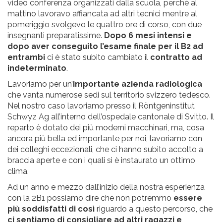
video conferenza organizzati dalla scuola, perché al
mattino lavoravo affiancata ad altri tecnici mentre al
pomeriggio svolgevo le quattro ore di corso, con due
insegnanti preparatissime.
Dopo 6 mesi intensi e
dopo aver conseguito l’esame finale per il B2 ad
entrambi
ci è stato subito cambiato il
contratto ad
indeterminato
.
Lavoriamo per un’
importante azienda radiologica
che vanta numerose sedi sul territorio svizzero tedesco.
Nel nostro caso lavoriamo presso il Röntgeninstitut
Schwyz Ag all’interno dell’ospedale cantonale di Svitto. Il
reparto è dotato dei più moderni macchinari, ma, cosa
ancora più bella ed importante per noi, lavoriamo con
dei colleghi eccezionali, che ci hanno subito accolto a
braccia aperte e con i quali si è instaurato un ottimo
clima.
Ad un anno e mezzo dall’inizio della nostra esperienza
con la 2B1 possiamo dire che non potremmo
essere
più soddisfatti di così
riguardo a questo percorso, che
ci sentiamo di consigliare ad altri ragazzi e