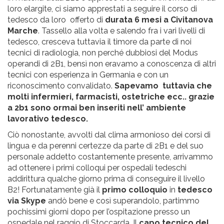
loro elargite, ci siamo apprestati a seguire il corso di
tedesco da loro offerto di
durata 6 mesi a Civitanova
Marche
. Tassello alla volta e salendo fra i vari livelli di
tedesco, cresceva tuttavia il timore da parte di noi
tecnici di radiologia, non perché dubbiosi del Modus
operandi di 2B1, bensì non eravamo a conoscenza di altri
tecnici con esperienza in Germania e con un
riconoscimento convalidato.
Sapevamo tuttavia che
molti infermieri, farmacisti, ostetriche ecc.. grazie
a 2b1 sono ormai ben inseriti nell’ ambiente
lavorativo tedesco.
Ciò nonostante, avvolti dal clima armonioso dei corsi di
lingua e da perenni certezze da parte di 2B1 e del suo
personale addetto costantemente presente, arrivammo
ad ottenere i primi colloqui per ospedali tedeschi
addirittura qualche giorno prima di conseguire il livello
B2! Fortunatamente già il
primo colloquio
in
tedesco
via Skype
andò bene e così superandolo, partimmo
pochissimi giorni dopo per l’ospitazione presso un
ospedale nel raggio di Stoccarda. Il
capo tecnico del