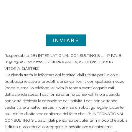
Responsabile: 2B1 INTERNATIONAL CONSULTING,S.L. - P. IVA: B-
01506302 - Indirizzo: C/ SIERRA ANDIA, 2 - OFI 26 D 01010
VITORIA-GASTEIZ
"L'azienda tratta le informazioni forniteci dall'utente per l'invio di
pubblicità relativa ai prodotti e ai servizi forniti con qualsiasi mezzo
(postale, email o telefono) e invita l'utente a eventi organizzati
dall'azienda stessa. I dati forniti saranno conservati fino a quando
non verrà richiesta la cessazione dell'attività. I dati non verranno
trasferiti a terzi salvo nei casi in cui vi sia un obbligo legale. L'utente
ha il diritto di ottenere conferma del fatto che 2B1 INTERNATIONAL
CONSULTING,S.L tratti i dati personali dell'utente in modo che abbia
il diritto di accedervi, correggere le inesattezze o richiederne