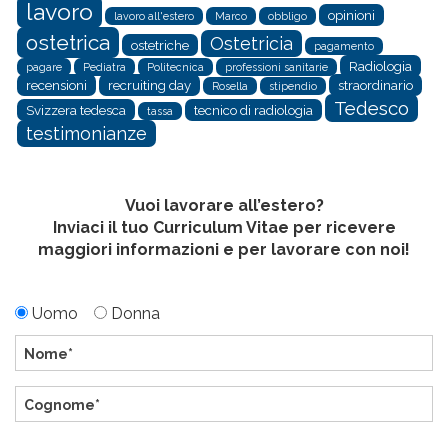
lavoro
opinioni
lavoro all'estero
Marco
obbligo
ostetrica
Ostetricia
ostetriche
pagamento
Radiologia
pagare
Pediatra
Politecnica
professioni sanitarie
recensioni
recruiting day
straordinario
Rosella
stipendio
Tedesco
Svizzera tedesca
tecnico di radiologia
tassa
testimonianze
Vuoi lavorare all’estero?
Inviaci il tuo Curriculum Vitae per ricevere
maggiori informazioni e per lavorare con noi!
Uomo
Donna