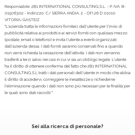
Responsabile: 2B1 INTERNATIONAL CONSULTING,S.L. - P. IVA: B-
01506302 - Indirizzo: C/ SIERRA ANDIA, 2 - OFI 26 D 01010
VITORIA-GASTEIZ
"L'azienda tratta le informazioni forniteci dall'utente per l'invio di
pubblicità relativa ai prodotti e ai servizi forniti con qualsiasi mezzo
(postale, email o telefono) e invita l'utente a eventi organizzati
dall'azienda stessa. I dati forniti saranno conservati fino a quando
non verrà richiesta la cessazione dell'attività. I dati non verranno
trasferiti a terzi salvo nei casi in cui vi sia un obbligo legale. L'utente
ha il diritto di ottenere conferma del fatto che 2B1 INTERNATIONAL
CONSULTING,S.L tratti i dati personali dell'utente in modo che abbia
il diritto di accedervi, correggere le inesattezze o richiederne
l'eliminazione quando i dati non sono più necessari per le finalità per
le quali sono stati raccolti "
Sei alla ricerca di personale?