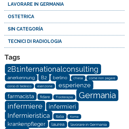
LAVORARE IN GERMANIA
OSTETRICA
SIN CATEGORÍA
TECNICI DI RADIOLOGIA
Tags
2B1internationalconsulting
B2
anerkennung
berlino
chiesa
come non pagare
esperienze
corso di tedesco
esenzione
Germania
farmacista
fidare
Fisioterapia
infermiere
infermieri
Infermieristica
Italia
Koma
krankenpfleger
laurea
lavorare in Germania