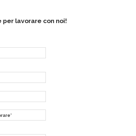
e per lavorare con noi!
Si prega di lasciare vuoto questo campo.