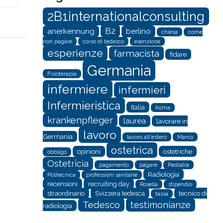
2B1internationalconsulting
B2
anerkennung
berlino
chiesa
come
non pagare
corso di tedesco
esenzione
esperienze
farmacista
fidare
Germania
Fisioterapia
infermiere
infermieri
Infermieristica
Italia
Koma
krankenpfleger
laurea
lavorare in
lavoro
Germania
lavoro all'estero
Marco
ostetrica
opinioni
ostetriche
obbligo
Ostetricia
pagamento
pagare
Pediatra
Radiologia
Politecnica
professioni sanitarie
recensioni
recruiting day
Rosella
stipendio
straordinario
Svizzera tedesca
tecnico di
tassa
Tedesco
testimonianze
radiologia