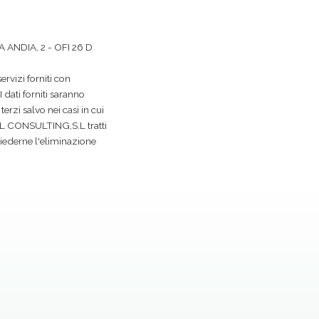
 ANDIA, 2 - OFI 26 D
servizi forniti con
 dati forniti saranno
terzi salvo nei casi in cui
NAL CONSULTING,S.L tratti
chiederne l'eliminazione