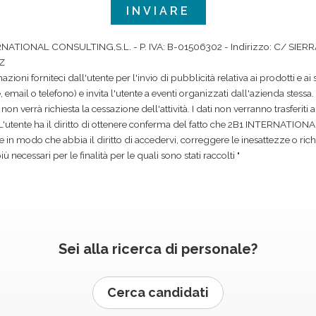
RNATIONAL CONSULTING,S.L. - P. IVA: B-01506302 - Indirizzo: C/ SIERRA
Z
azioni forniteci dall'utente per l'invio di pubblicità relativa ai prodotti e ai 
email o telefono) e invita l'utente a eventi organizzati dall'azienda stessa. I
n verrà richiesta la cessazione dell'attività. I dati non verranno trasferiti a 
. L'utente ha il diritto di ottenere conferma del fatto che 2B1 INTERNATIO
nte in modo che abbia il diritto di accedervi, correggere le inesattezze o ri
 necessari per le finalità per le quali sono stati raccolti "
Sei alla ricerca di personale?
Cerca candidati