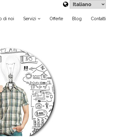
Scegli
una
lingua
 di noi
Servizi
Offerte
Blog
Contatti