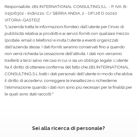
Responsabile: 2B1 INTERNATIONAL CONSULTING,S.L. - P. IVA: B-
01506302 - Indirizzo: C/ SIERRA ANDIA, 2 - OFI 26 D 01010
VITORIA-GASTEIZ
"L'azienda tratta le informazioni forniteci dall'utente per l'invio di
pubblicità relativa ai prodotti e ai servizi forniti con qualsiasi mezzo
(postale, email o telefono) e invita l'utente a eventi organizzati
dall'azienda stessa. I dati forniti saranno conservati fino a quando
non verrà richiesta la cessazione dell'attività. I dati non verranno
trasferiti a terzi salvo nei casi in cui vi sia un obbligo legale. L'utente
ha il diritto di ottenere conferma del fatto che 2B1 INTERNATIONAL
CONSULTING,S.L tratti i dati personali dell'utente in modo che abbia
il diritto di accedervi, correggere le inesattezze o richiederne
l'eliminazione quando i dati non sono più necessari per le finalità per
le quali sono stati raccolti "
Sei alla ricerca di personale?