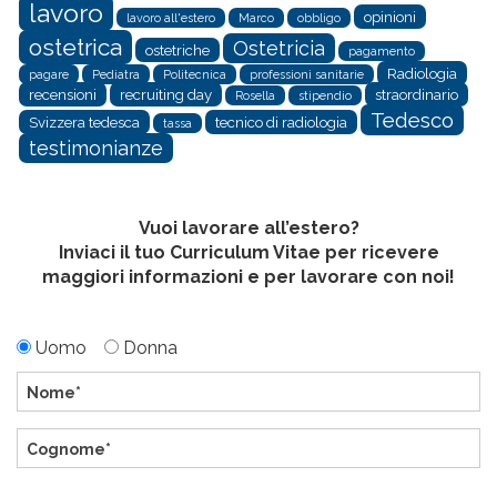
lavoro
opinioni
lavoro all'estero
Marco
obbligo
ostetrica
Ostetricia
ostetriche
pagamento
Radiologia
pagare
Pediatra
Politecnica
professioni sanitarie
recensioni
recruiting day
straordinario
Rosella
stipendio
Tedesco
Svizzera tedesca
tecnico di radiologia
tassa
testimonianze
Vuoi lavorare all’estero?
Inviaci il tuo Curriculum Vitae per ricevere
maggiori informazioni e per lavorare con noi!
Uomo
Donna