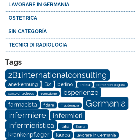
LAVORARE IN GERMANIA
OSTETRICA
SIN CATEGORÍA
TECNICI DI RADIOLOGIA
Tags
2B1internationalconsulting
B2
anerkennung
berlino
chiesa
come non pagare
esperienze
corso di tedesco
esenzione
Germania
farmacista
fidare
Fisioterapia
infermiere
infermieri
Infermieristica
Italia
Koma
krankenpfleger
laurea
lavorare in Germania