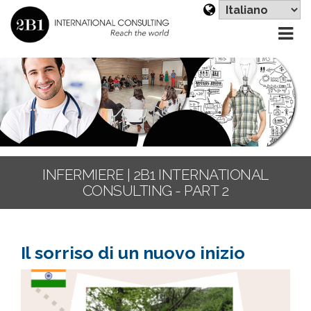
Sc
un
li
INFERMIERE | 2B1 INTERNATIONAL
CONSULTING - PART 2
Il sorriso di un nuovo inizio