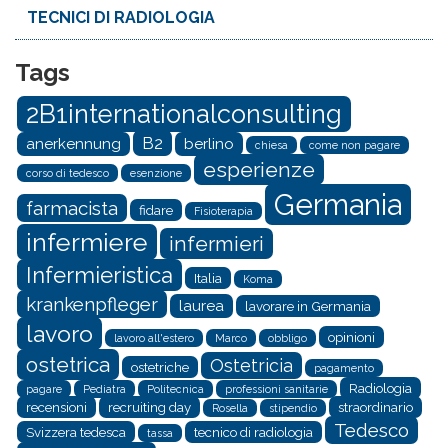
TECNICI DI RADIOLOGIA
Tags
2B1internationalconsulting
B2
anerkennung
berlino
chiesa
come non pagare
esperienze
corso di tedesco
esenzione
Germania
farmacista
fidare
Fisioterapia
infermiere
infermieri
Infermieristica
Italia
Koma
krankenpfleger
laurea
lavorare in Germania
lavoro
opinioni
lavoro all'estero
Marco
obbligo
ostetrica
Ostetricia
ostetriche
pagamento
Radiologia
pagare
Pediatra
Politecnica
professioni sanitarie
recensioni
recruiting day
straordinario
Rosella
stipendio
Tedesco
Svizzera tedesca
tecnico di radiologia
tassa