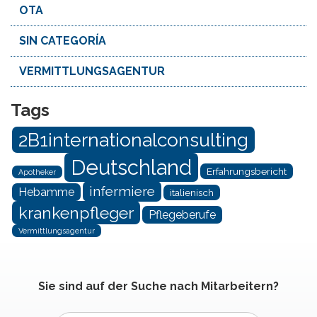
OTA
SIN CATEGORÍA
VERMITTLUNGSAGENTUR
Tags
2B1internationalconsulting
Deutschland
Erfahrungsbericht
Apotheker
infermiere
Hebamme
italienisch
krankenpfleger
Pflegeberufe
Vermittlungsagentur
Sie sind auf der Suche nach Mitarbeitern?