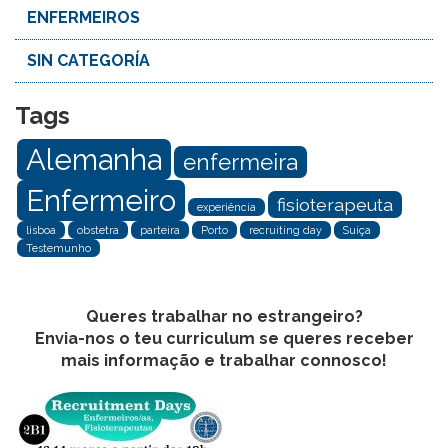
ENFERMEIROS
SIN CATEGORÍA
Tags
Alemanha
enfermeira
Enfermeiro
fisioterapeuta
experiência
lisboa
obstetra
parteira
Porto
recruiting day
Suíça
Testemunho
Queres trabalhar no estrangeiro?
Envia-nos o teu curriculum se queres receber
mais informação e trabalhar connosco!