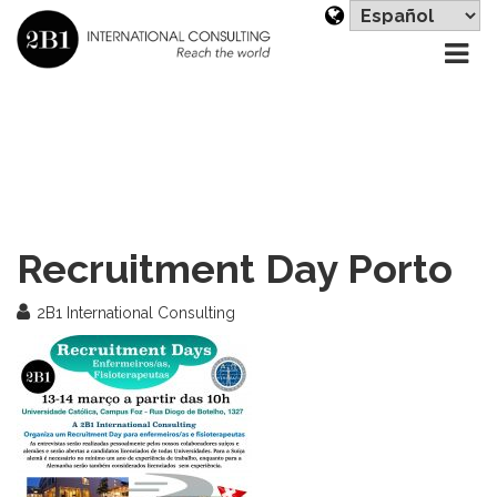
Es
u
id
Recruitment Day Porto
2B1 International Consulting