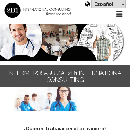
El
un
id
ENFERMEROS-SUIZA | 2B1 INTERNATIONAL
CONSULTING
¿Quieres trabajar en el extranjero?